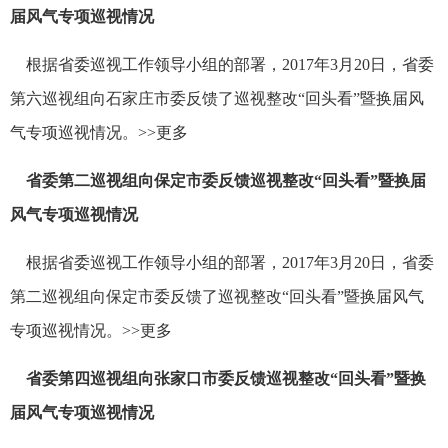
届风气专项巡视情况
根据省委巡视工作领导小组的部署，2017年3月20日，省委
第六巡视组向石家庄市委反馈了巡视整改“回头看”暨换届风
气专项巡视情况。>>更多
省委第二巡视组向保定市委反馈巡视整改“回头看”暨换届
风气专项巡视情况
根据省委巡视工作领导小组的部署，2017年3月20日，省委
第二巡视组向保定市委反馈了巡视整改“回头看”暨换届风气
专项巡视情况。>>更多
省委第四巡视组向张家口市委反馈巡视整改“回头看”暨换
届风气专项巡视情况