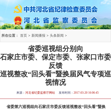
所在位置：
首页
>
新闻播报
>
头条新闻
>
省委巡视组分别向
石家庄市委、保定市委、张家口市委
反馈
巡视整改“回头看”暨换届风气专项巡
视情况
来源：
河北省纪委监察厅网站
发布时间：
2017-03-20 16:06:45
省委第六巡视组向石家庄市委反馈巡视整改“回头看”暨换