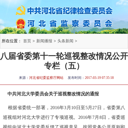
所在位置：
首页
>
新闻播报
>
头条新闻
>
八届省委第十一轮巡视整改情况公开
专栏（五）
来源：
河北省纪委监察厅网站
发布时间：
2017-03-19 07:35:18
中共河北大学委员会关于巡视整改情况的通报
根据省委统一部署，2016年3月10日至5月27日，省委第八
巡视组对河北大学进行了专项巡视。2016年7月8日，省委巡
视组向河北大学党委反馈了巡视意见。按照党务公开原则和