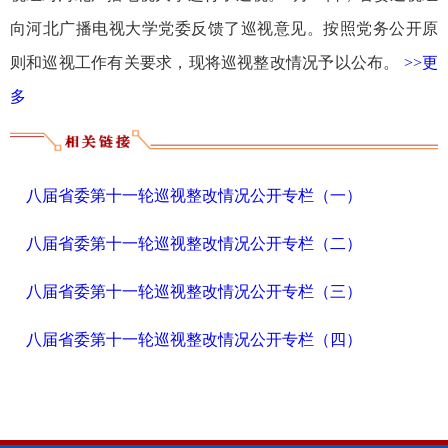
向河北广播电视大学党委反馈了巡视意见。按照党务公开原
则和巡视工作有关要求，现将巡视整改情况予以公布。
>>更
多
八届省委第十一轮巡视整改情况公开专栏（一）
八届省委第十一轮巡视整改情况公开专栏（二）
八届省委第十一轮巡视整改情况公开专栏（三）
八届省委第十一轮巡视整改情况公开专栏（四）