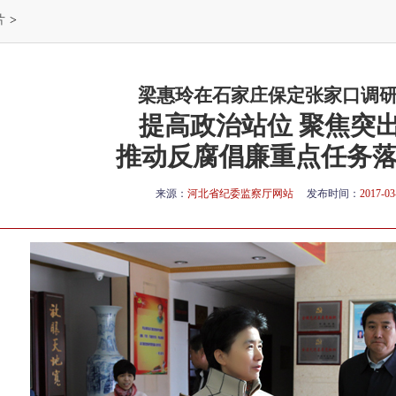
片
>
梁惠玲在石家庄保定张家口调
提高政治站位 聚焦突
推动反腐倡廉重点任务
来源：
河北省纪委监察厅网站
发布时间：
2017-03