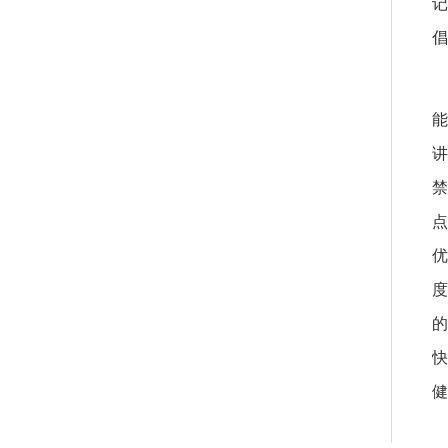
倡
点
度
的
健