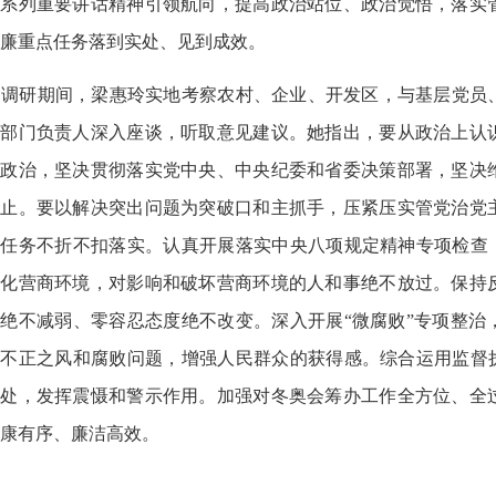
记系列重要讲话精神引领航向，提高政治站位、政治觉悟，落实
廉重点任务落到实处、见到成效。
调研期间，梁惠玲实地考察农村、企业、开发区，与基层党员
能部门负责人深入座谈，听取意见建议。她指出，要从政治上认
讲政治，坚决贯彻落实党中央、中央纪委和省委决策部署，坚决
禁止。要以解决突出问题为突破口和主抓手，压紧压实管党治党
任务不折不扣落实。认真开展落实中央八项规定精神专项检查，
优化营商环境，对影响和破坏营商环境的人和事绝不放过。保持
绝不减弱、零容忍态度绝不改变。深入开展“微腐败”专项整治
不正之风和腐败问题，增强人民群众的获得感。综合运用监督执
快处，发挥震慑和警示作用。加强对冬奥会筹办工作全方位、全
康有序、廉洁高效。