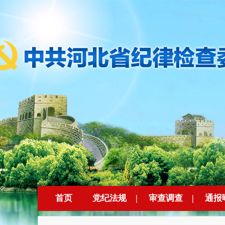
首页
党纪法规
|
审查调查
|
通报